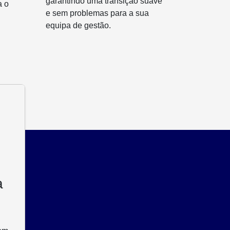
garantindo uma transição suave
a o
e sem problemas para a sua
equipa de gestão.
a