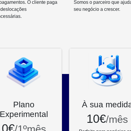
pagamentos. O cliente paga
Somos o parceiro que ajud
 deslocações
seu negócio a crescer.
cessárias.
Plano
À sua medid
Experimental
10€
/mês
0€
/1ºmês