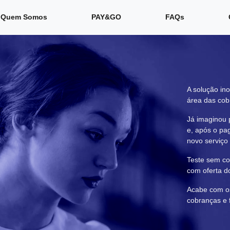
Quem Somos
PAY&GO
FAQs
A solução in
área das cob
Já imaginou 
e, após o pa
novo serviço
Teste sem co
com oferta do
Acabe com os
cobranças e